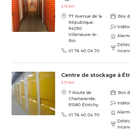
à
13
km
77 Avenue de la
Box
d
République
,
Vidéo
94290
Villeneuve-le-
Alarm
Roi
Détéc
01 76 40 04 70
incen
Centre de stockage à Ét
à
17
km
7 Route de
Box
d
Chamarande
,
Vidéo
91580
Étréchy
Alarm
01 76 40 04 70
Détéc
incen