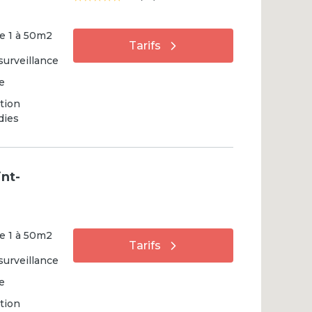
e
1
à
50
m2
Tarifs
surveillance
e
tion
dies
nt-
e
1
à
50
m2
Tarifs
surveillance
e
tion