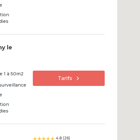
e
tion
dies
ny le
e
1
à
50
m2
Tarifs
surveillance
e
tion
dies
4.8
(
26
)