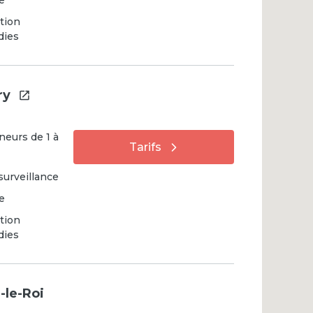
e
tion
dies
ry
neurs
de
1
à
Tarifs
surveillance
e
tion
dies
-le-Roi