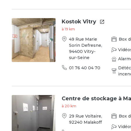
Kostok Vitry
à
19
km
49 Rue Marie
Box
d
Sorin Defresne
,
Vidéo
94400
Vitry-
sur-Seine
Alarm
01 76 40 04 70
Détéc
incen
Centre de stockage à Ma
à
20
km
29 Rue Voltaire
,
Box
d
92240
Malakoff
Vidéo