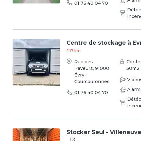
Alarm
01 76 40 04 70
Détéc
incen
Centre de stockage à Ev
à
13
km
Rue des
Conte
Paveurs
,
91000
50
m2
Évry-
Vidéo
Courcouronnes
Alarm
01 76 40 04 70
Détéc
incen
Stocker Seul - Villeneuve