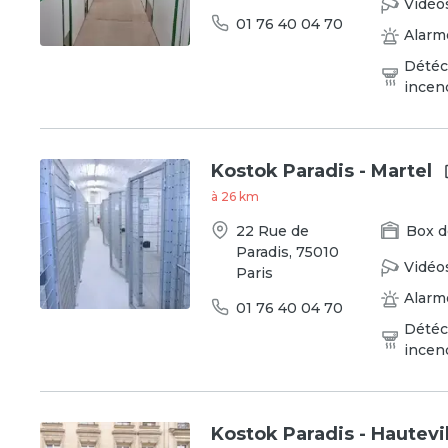
Vidéo
01 76 40 04 70
Alarm
Détéc
incen
Kostok Paradis - Martel
à
26
km
22 Rue de
Box
d
Paradis
,
75010
Vidéo
Paris
Alarm
01 76 40 04 70
Détéc
incen
Kostok Paradis - Hautevi