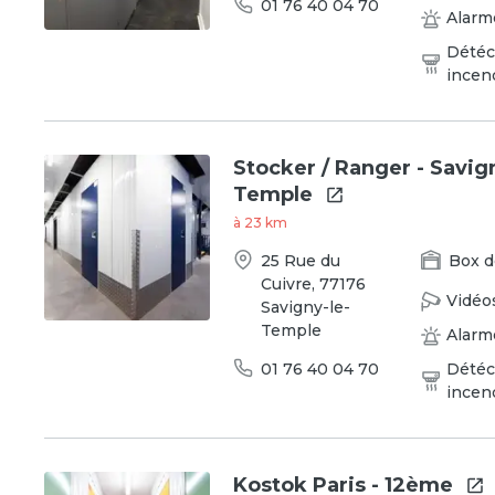
01 76 40 04 70
Alarm
Détéc
incen
Stocker / Ranger - Savig
Temple
à
23
km
25 Rue du
Box
d
Cuivre
,
77176
Vidéo
Savigny-le-
Temple
Alarm
01 76 40 04 70
Détéc
incen
Kostok Paris - 12ème