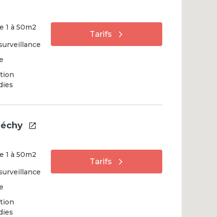
e
1
à
50
m2
Tarifs
surveillance
e
tion
dies
réchy
e
1
à
50
m2
Tarifs
surveillance
e
tion
dies