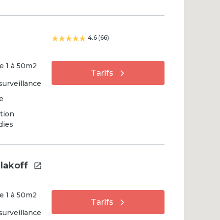
4.6
(
66
)
e
1
à
50
m2
Tarifs
surveillance
e
tion
dies
lakoff
e
1
à
50
m2
Tarifs
surveillance