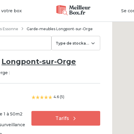
e votre box
Se co
Garde-meubles Longpont-sur-Orge
s Essonne
Type de stockage
à
Longpont-sur-Orge
rge :
4.6
(
5
)
e
1
à
50
m2
Tarifs
surveillance