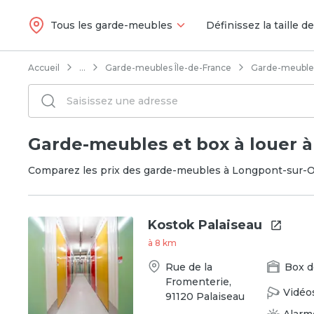
Tous les garde-meubles
Définissez la taille d
Accueil
...
Garde-meubles Île-de-France
Garde-meuble
Garde-meubles et box à louer 
Comparez les prix des garde-meubles à Longpont-sur-O
Kostok Palaiseau
à
8
km
Rue de la
Box
d
Fromenterie
,
Vidéo
91120
Palaiseau