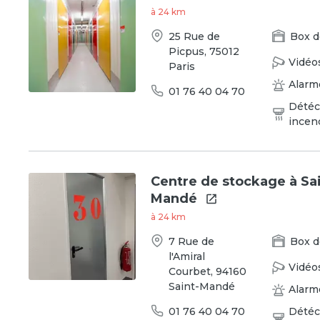
à
24
km
25 Rue de
Box
d
Picpus
,
75012
Vidéo
Paris
Alarm
01 76 40 04 70
Détéc
incen
Centre de stockage à Sai
Mandé
à
24
km
7 Rue de
Box
d
l'Amiral
Vidéo
Courbet
,
94160
Saint-Mandé
Alarm
01 76 40 04 70
Détéc