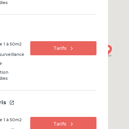
dies
e
1
à
50
m2
Tarifs
surveillance
e
tion
dies
ris
e
1
à
50
m2
Tarifs