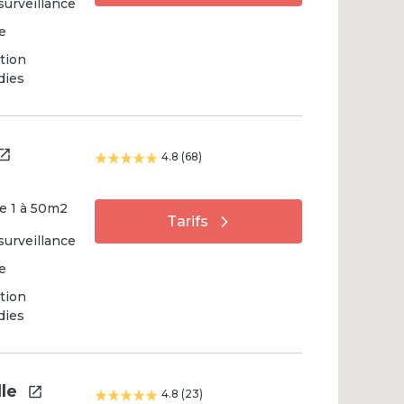
surveillance
e
tion
dies
4.8
(
68
)
e
1
à
50
m2
Tarifs
surveillance
e
tion
dies
lle
4.8
(
23
)