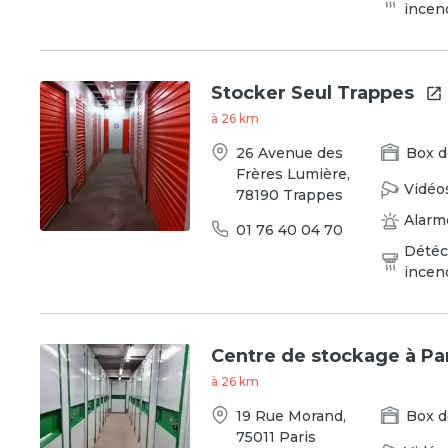
incen
Stocker Seul Trappes
à
26
km
26 Avenue des
Box
d
Frères Lumière
,
Vidéo
78190
Trappes
Alarm
01 76 40 04 70
Détéc
incen
Centre de stockage à Pa
à
26
km
19 Rue Morand
,
Box
d
75011
Paris