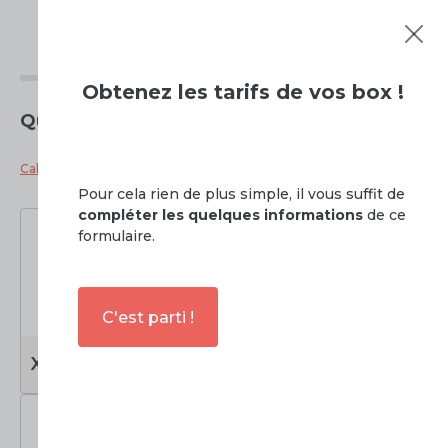
Tarifs de
Kostok Paradis - Hauteville
Obtenez
les tarifs de vos box !
Quelle taille de box souhaitez vous ?
Calculateur de taille de box
Pour cela rien de plus simple, il vous suffit de
compléter les quelques informations
de ce
formulaire.
C'est parti !
0 à 3m2
3 à 6m2
XS
S
Soit
0 à 7.5m3
Soit
7.5 à 15m3