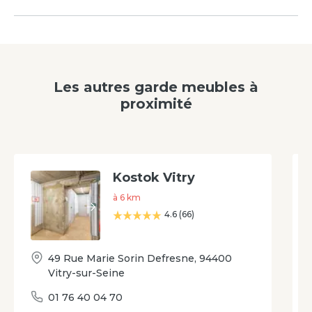
Les autres garde meubles à
proximité
Kostok Vitry
à
6
km
4.6
(
66
)
49 Rue Marie Sorin Defresne
,
94400
Vitry-sur-Seine
01 76 40 04 70