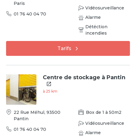
Paris
Vidéosurveillance
01 76 40 04 70
Alarme
Détéction
incendies
Tarifs
Centre de stockage à Pantin
à
25
km
22 Rue Méhul
,
93500
Box
de
1
à
50
m2
Pantin
Vidéosurveillance
01 76 40 04 70
Alarme