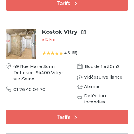
Tarifs
Kostok Vitry
à
15
km
4.6
(
66
)
49 Rue Marie Sorin
Box
de
1
à
50
m2
Defresne
,
94400
Vitry-
Vidéosurveillance
sur-Seine
Alarme
01 76 40 04 70
Détéction
incendies
Tarifs