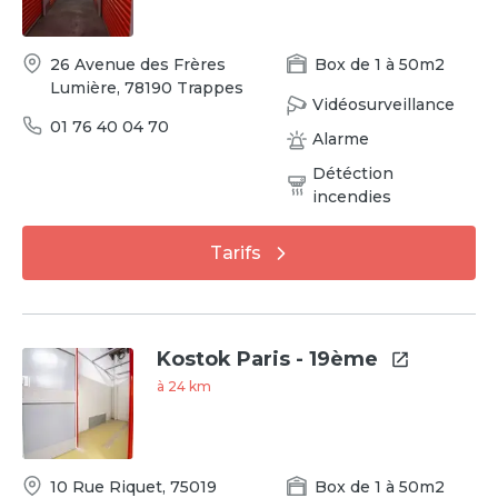
26 Avenue des Frères
Box
de
1
à
50
m2
Lumière
,
78190
Trappes
Vidéosurveillance
01 76 40 04 70
Alarme
Détéction
incendies
Tarifs
Kostok Paris - 19ème
à
24
km
10 Rue Riquet
,
75019
Box
de
1
à
50
m2