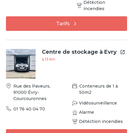
Détéction
incendies
Tarifs
Centre de stockage à Evry
à
13
km
Rue des Paveurs
,
Conteneurs
de
1
à
91000
Évry-
50
m2
Courcouronnes
Vidéosurveillance
01 76 40 04 70
Alarme
Détéction incendies