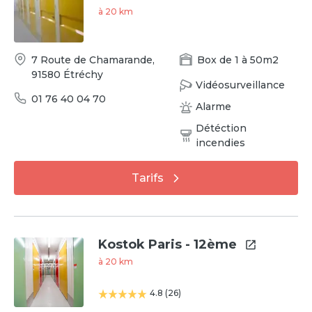
à
20
km
7 Route de Chamarande
,
Box
de
1
à
50
m2
91580
Étréchy
Vidéosurveillance
01 76 40 04 70
Alarme
Détéction
incendies
Tarifs
Kostok Paris - 12ème
à
20
km
4.8
(
26
)