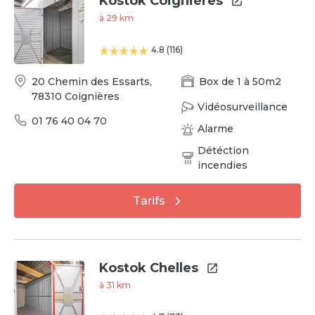
Kostok Coignières
à
29
km
4.8
(
116
)
20 Chemin des Essarts
,
Box
de
1
à
50
m2
78310
Coignières
Vidéosurveillance
01 76 40 04 70
Alarme
Détéction
incendies
Tarifs
Kostok Chelles
à
31
km