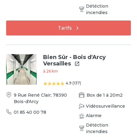
Détéction
incendies
Tarifs
Bien Sûr - Bois d'Arcy
Versailles
à
26
km
4.9
(
137
)
9 Rue René Clair
,
78390
Box
de
1
à
20
m2
Bois-d'Arcy
Vidéosurveillance
01 85 40 00 78
Alarme
Détéction
incendies