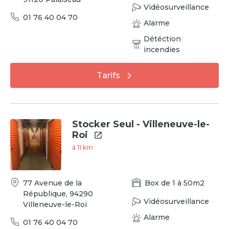
Vidéosurveillance
01 76 40 04 70
Alarme
Détéction
incendies
Tarifs
Stocker Seul - Villeneuve-le-
Roi
à
11
km
77 Avenue de la
Box
de
1
à
50
m2
République
,
94290
Vidéosurveillance
Villeneuve-le-Roi
Alarme
01 76 40 04 70