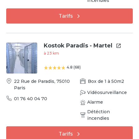
incendies
Tarifs
Kostok Paradis - Martel
à
23
km
4.8
(
68
)
22 Rue de Paradis
,
75010
Box
de
1
à
50
m2
Paris
Vidéosurveillance
01 76 40 04 70
Alarme
Détéction
incendies
Tarifs