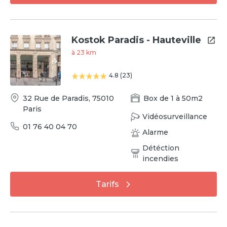
Kostok Paradis - Hauteville
à
23
km
4.8
(
23
)
32 Rue de Paradis
,
75010
Box
de
1
à
50
m2
Paris
Vidéosurveillance
01 76 40 04 70
Alarme
Détéction
incendies
Tarifs