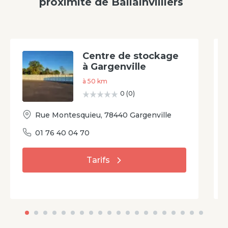
proximité
de
Ballainvilliers
Centre de stockage
à Gargenville
à
50
km
0
(
0
)
Rue Montesquieu
,
78440
Gargenville
01 76 40 04 70
Tarifs