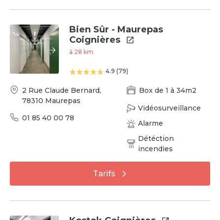
Bien Sûr - Maurepas
Coignières
à
28
km
4.9
(
79
)
2 Rue Claude Bernard
,
Box
de
1
à
34
m2
78310
Maurepas
Vidéosurveillance
01 85 40 00 78
Alarme
Détéction
incendies
Tarifs