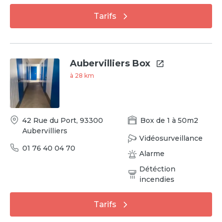
Tarifs
Aubervilliers Box
à
28
km
42 Rue du Port
,
93300
Box
de
1
à
50
m2
Aubervilliers
Vidéosurveillance
01 76 40 04 70
Alarme
Détéction
incendies
Tarifs