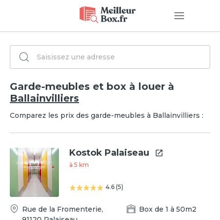
Garde-meubles et box à louer à
Ballainvilliers
Comparez les prix des garde-meubles à Ballainvilliers :
Kostok Palaiseau
à
5
km
4.6
(
5
)
Rue de la Fromenterie
,
Box
de
1
à
50
m2
91120
Palaiseau