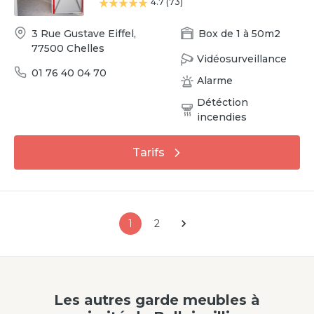
4.7
(
73
)
3 Rue Gustave Eiffel
,
Box
de
1
à
50
m2
77500
Chelles
Vidéosurveillance
01 76 40 04 70
Alarme
Détéction
incendies
Tarifs
1
2
Les autres garde meubles à