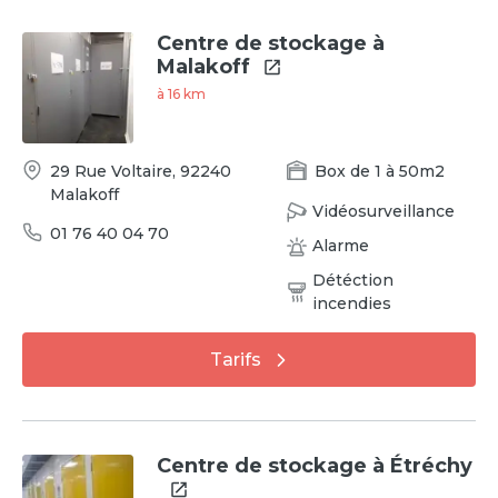
Centre de stockage à
Malakoff
à
16
km
29 Rue Voltaire
,
92240
Box
de
1
à
50
m2
Malakoff
Vidéosurveillance
01 76 40 04 70
Alarme
Détéction
incendies
Tarifs
Centre de stockage à Étréchy