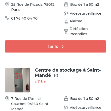
25 Rue de Picpus
,
75012
Box
de
1
à
50
m2
Paris
Vidéosurveillance
01 76 40 04 70
Alarme
Détéction
incendies
Tarifs
Centre de stockage à Saint-
Mandé
à
21
km
7 Rue de l'Amiral
Box
de
1
à
50
m2
Courbet
,
94160
Saint-
Vidéosurveillance
Mandé