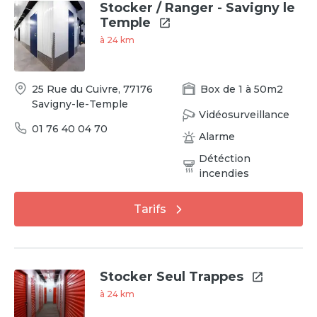
Stocker / Ranger - Savigny le
Temple
à
24
km
25 Rue du Cuivre
,
77176
Box
de
1
à
50
m2
Savigny-le-Temple
Vidéosurveillance
01 76 40 04 70
Alarme
Détéction
incendies
Tarifs
Stocker Seul Trappes
à
24
km