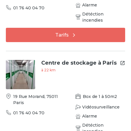
Alarme
01 76 40 04 70
Détéction
incendies
Tarifs
Centre de stockage à Paris
à
22
km
19 Rue Morand
,
75011
Box
de
1
à
50
m2
Paris
Vidéosurveillance
01 76 40 04 70
Alarme
Détéction