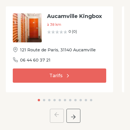
Aucamville Kingbox
à
38
km
0
(
0
)
121 Route de Paris
,
31140
Aucamville
06 44 60 37 21
Tarifs