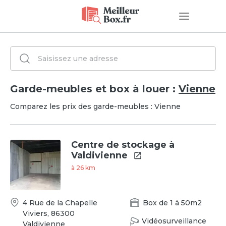
Garde-meubles et box à louer :
Vienne
Comparez les prix des garde-meubles : Vienne
Centre de stockage à
Valdivienne
à
26
km
4 Rue de la Chapelle
Box
de
1
à
50
m2
Viviers
,
86300
Vidéosurveillance
Valdivienne