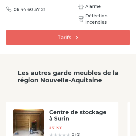
Alarme
06 44 60 37 21
Détéction
incendies
Tarifs
Les autres garde meubles de la
région
Nouvelle-Aquitaine
Centre de stockage
à Surin
à
61
km
0
(
0
)