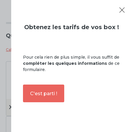
Tarifs de
Panda Box
Obtenez
les tarifs de vos box !
Quelle taille de box souhaitez vous ?
Calculateur de taille de box
Pour cela rien de plus simple, il vous suffit de
compléter les quelques informations
de ce
formulaire.
C'est parti !
0 à 3m2
3 à 6m2
XS
S
Soit
0 à 7.5m3
Soit
7.5 à 15m3