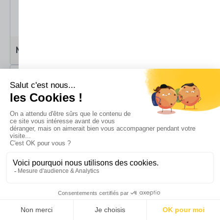
6 à 8m2
8 à 12m2
M
L
Soit
15 à 20m3
Soit
20 à 30m3
Plus de 12m2
XL
Soit
plus de 30m3