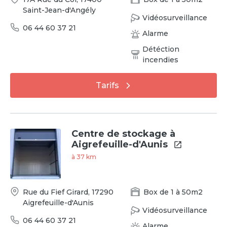
Saint-Jean-d'Angély
Vidéosurveillance
06 44 60 37 21
Alarme
Détéction
incendies
Tarifs
Centre de stockage à
Aigrefeuille-d'Aunis
à
37
km
Rue du Fief Girard
,
17290
Box
de
1
à
50
m2
Aigrefeuille-d'Aunis
Vidéosurveillance
06 44 60 37 21
Alarme