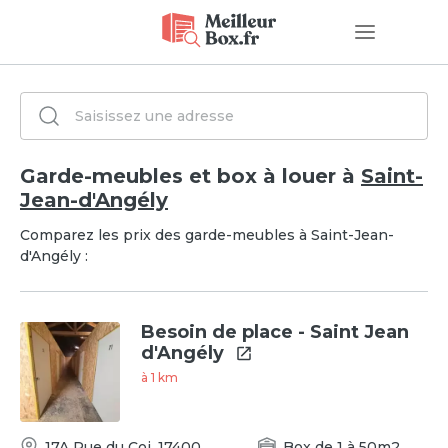
Garde-meubles et box à louer à
Saint-
Jean-d'Angély
Comparez les prix des garde-meubles à Saint-Jean-
d'Angély :
Besoin de place - Saint Jean
d'Angély
à
1
km
17A Rue du Coi
,
17400
Box
de
1
à
50
m2