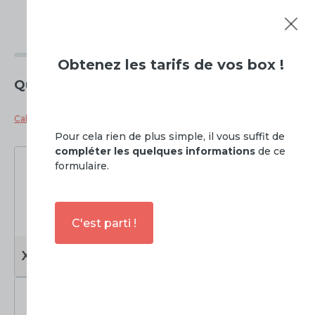
Tarifs de
Stocker Seul - Puymoyen
Obtenez
les tarifs de vos box !
Quelle taille de box souhaitez vous ?
Calculateur de taille de box
Pour cela rien de plus simple, il vous suffit de
compléter les quelques informations
de ce
formulaire.
C'est parti !
0 à 3m2
3 à 6m2
XS
S
Soit
0 à 7.5m3
Soit
7.5 à 15m3