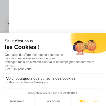
6 à 8m2
8 à 12m2
M
L
Soit
15 à 20m3
Soit
20 à 30m3
Plus de 12m2
XL
Soit
plus de 30m3