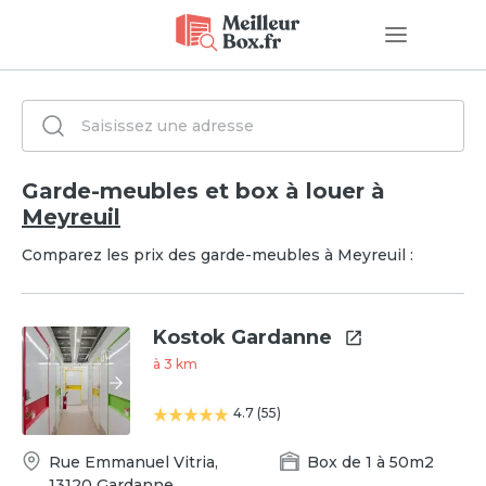
Garde-meubles et box à louer à
Meyreuil
Comparez les prix des garde-meubles à Meyreuil :
Kostok Gardanne
à
3
km
4.7
(
55
)
Rue Emmanuel Vitria
,
Box
de
1
à
50
m2
13120
Gardanne