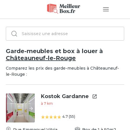
Garde-meubles et box à louer à
Châteauneuf-le-Rouge
Comparez les prix des garde-meubles à Châteauneuf-
le-Rouge :
Kostok Gardanne
à
7
km
4.7
(
55
)
Rue Emmanuel Vitria
,
Box
de
1
à
50
m2