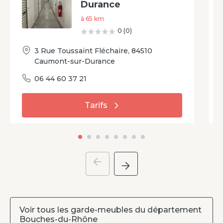
Durance
à
65
km
0
(
0
)
3 Rue Toussaint Fléchaire
,
84510
Caumont-sur-Durance
06 44 60 37 21
Tarifs
Voir tous les garde-meubles du département
Bouches-du-Rhône