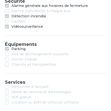
Sécurité
Alarme générale aux horaires de fermeture
Alarme individuelle à chaque box
Détection incendie
Gardien
Vidéosurveillance
Équipements
Parking
Aire de déchargement couverte
Monte-charge
Chariots et transpalettes
Services
Personnel à l'accueil
Vente de cartons et d'emballages
Wifi gratuit
Location ou prêt de véhicule utilitaire