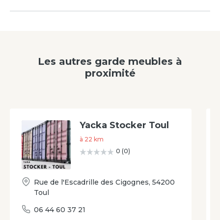
Les autres garde meubles à
proximité
Yacka Stocker Toul
à
22
km
0
(
0
)
Rue de l'Escadrille des Cigognes
,
54200
Toul
06 44 60 37 21