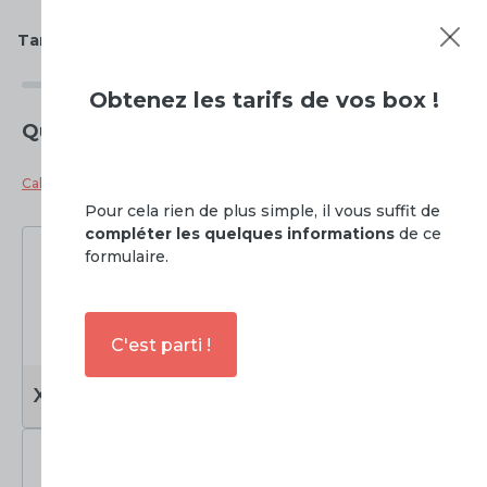
Tarifs de
Centre de stockage à Cousances-les-Forges
Obtenez
les tarifs de vos box !
Quelle taille de box souhaitez vous ?
Calculateur de taille de box
Pour cela rien de plus simple, il vous suffit de
compléter les quelques informations
de ce
formulaire.
C'est parti !
0 à 3m2
3 à 6m2
XS
S
Soit
0 à 7.5m3
Soit
7.5 à 15m3