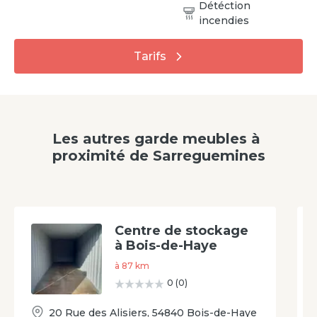
Détéction
incendies
Tarifs
Les autres garde meubles à
proximité
de
Sarreguemines
Centre de stockage
à Bois-de-Haye
à
87
km
0
(
0
)
20 Rue des Alisiers
,
54840
Bois-de-Haye