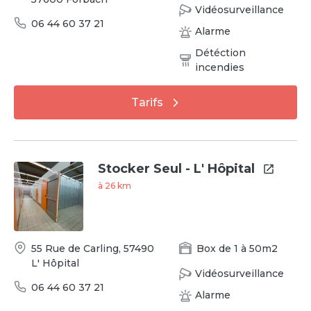
Vidéosurveillance
06 44 60 37 21
Alarme
Détéction
incendies
Tarifs
Stocker Seul - L' Hôpital
à
26
km
55 Rue de Carling
,
57490
Box
de
1
à
50
m2
L' Hôpital
Vidéosurveillance
06 44 60 37 21
Alarme