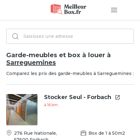
Garde-meubles et box à louer à
Sarreguemines
Comparez les prix des garde-meubles à Sarreguemines :
Stocker Seul - Forbach
à
16
km
276 Rue Nationale
,
Box
de
1
à
50
m2
57600
Forbach