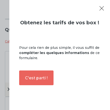
Tarifs de
Centre de stockage à Argelès-sur-Mer
Obtenez
les tarifs de vos box !
Quelle taille de box souhaitez vous ?
Calculateur de taille de box
Pour cela rien de plus simple, il vous suffit de
compléter les quelques informations
de ce
formulaire.
C'est parti !
0 à 3m2
3 à 6m2
XS
S
Soit
0 à 7.5m3
Soit
7.5 à 15m3